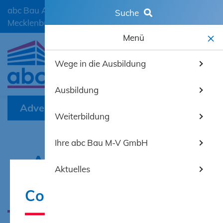
abc Bau Ausbildungscentrum der Bauwirtschaft
Suche
Mecklenburg-Vorpommern GmbH
Menü
Wege in die Ausbildung
mobiles 
Ausbildung
Adventskalender
Weiterbildung
Ihre abc Bau M-V GmbH
Advents­kalender
Aktuelles
2025
Cookie-Hinweis