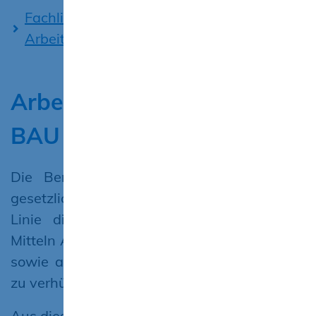
Fachliche Weisungen der Bundesagentur fü
Arbeit zum Qualifizierungsgeld (Anlage 4)
Arbeitsschutzprämien BG
BAU
Die Berufsgenossenschaft als Träger der
gesetzlichen Unfallversicherung hat in erster
Linie die Aufgabe, mit allen geeigneten
Mitteln Arbeitsunfälle und Berufskrankheiten
sowie arbeitsbedingte Gesundheitsgefahren
zu verhüten.
Aus diesem Grund gibt es einen Katalog mit