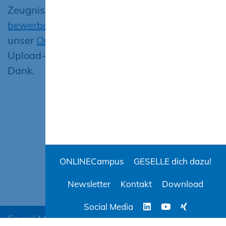
Zeugnissen und Ihrem Lebenslauf an
bewerbung@abc-bau.de
oder nutzen Sie
unser
Online-Bewerbungsformular
mit
Upload-Service für Ihre Dokumente. Vielen
Dank.
ONLINECampus
GESELLE dich dazu!
Newsletter
Kontakt
Download
Social Media
Social Media