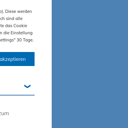
ortal
.
o). Diese werden
team
.
ch sind alle
ite das Cookie
n die Einstellung
ettings" 30 Tage.
akzeptieren
 zum