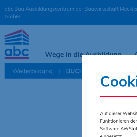
abc Bau Ausbildungscentrum der Bauwirtschaft Meck
GmbH
Wege in die Ausbildung
Weiterbildung
BUCHUNGSPORTAL (alle
Cook
Auf dieser Websit
Funktionieren der
Software AWStats
eingesetzt.