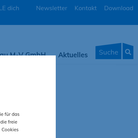
E dich
Newsletter
Kontakt
Download
Suche
 Bau M-V GmbH
Aktuelles
k
ie für das
die freie
e Cookies