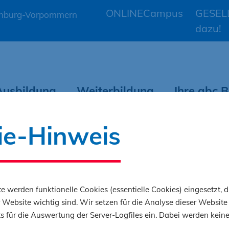
ONLINECampus
GESELL
lenburg-Vorpommern
dazu!
Ausbildung
Weiterbildung
Ihre abc
 Kurse)
ie-Hinweis
abc Bau Kursdatenban
e werden funktionelle Cookies (essentielle Cookies) eingesetzt, d
 Website wichtig sind. Wir setzen für die Analyse dieser Website 
 für die Auswertung der Server-Logfiles ein. Dabei werden kein