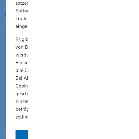
setzen für die Analyse dieser Website die freie
Anmelden
Software AWStats für die Auswertung der Server-
Logfiles ein. Dabei werden keine Cookies
eingesetzt.
Um diesen Inhalt zu sehen, aktivieren
Es gibt auf verschiedenen Seiten Einbindungen
Sie bitte die jeweilige Einstellung im
von Drittanbietern (YouTube, Vimeo). Diese
Consent-Banner.
werden nur angezeigt, wenn Sie in den Cookie-
Klicken Sie
hier
, um Ihre
Einstellungen aktiviert werden. Grundsätzlich sind
alle Cookies von Drittanbietern initial deaktiviert.
Einstellungen anzupassen.
Bei Aktivierung wird durch die Website das
Cookie "cookie-settings" gesetzt, bis der Browser
geschlossen wird. Es sei denn, Sie wählen die
Einstellung "Einstellungen merken" aus, dann
beträgt die Speicherdauer des Cookies "cookie-
settings" 30 Tage.
Cookies ablehnen