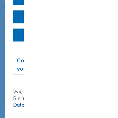
Abmelden
Auswahl erlauben
Um diesen Inhalt zu sehen, aktivieren
Sie bitte die jeweilige Einstellung im
Cookies akzeptieren
Consent-Banner.
Klicken Sie
hier
, um Ihre
Einstellungen anzupassen.
Cookie-Einstellungen
vornehmen
Wie wir diese Daten verarbeiten, finden
Sie in unserer Erklärung zum
Datenschutz