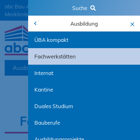
abc Bau Ausbildungscentrum der Bauwirtschaft
Suche
Mecklenburg-Vorpommern GmbH
Ausbildung
Wege in die Ausbildung
ÜBA kompakt
mobiles 
Ausbildung
Fachwerkstätten
Ausbildung
Fachwerkstätten
Weiterbildung
Internat
Ihre abc Bau M-V GmbH
Kantine
Unsere
Aktuelles
Duales Studium
Fachwerkstätten
Bauberufe
Ausbildungsprojekte