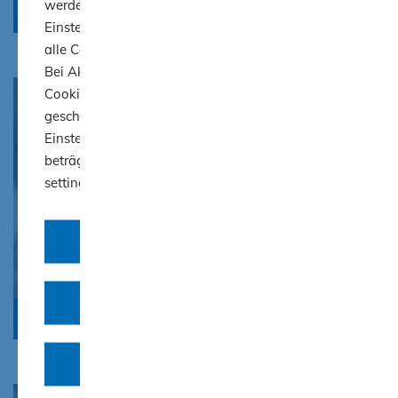
werden nur angezeigt, wenn Sie in den Cookie-
Zimmerer
Einstellungen aktiviert werden. Grundsätzlich sind
alle Cookies von Drittanbietern initial deaktiviert.
Bei Aktivierung wird durch die Website das
Cookie "cookie-settings" gesetzt, bis der Browser
geschlossen wird. Es sei denn, Sie wählen die
Einstellung "Einstellungen merken" aus, dann
beträgt die Speicherdauer des Cookies "cookie-
settings" 30 Tage.
Cookies ablehnen
Auswahl erlauben
Fliesenbau
Cookies akzeptieren