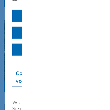
Mehr zu den Bauberufen
Cookies ablehnen
Auswahl erlauben
Cookies akzeptieren
Cookie-Einstellungen
vornehmen
Internat
Wie wir diese Daten verarbeiten, finden
Sie in unserer Erklärung zum