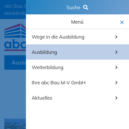
abc Bau Ausbildungscentrum der Bauwirtschaft
Suche
Mecklenburg-Vorpommern GmbH
Menü
Wege in die Ausbildung
mobiles 
Ausbildung
Ausbildung
Weiterbildung
Ihre abc Bau M-V GmbH
Ausbildung
Aktuelles