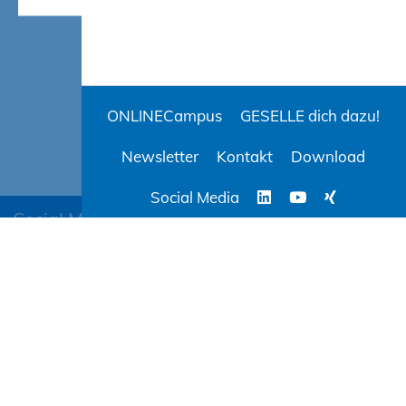
ONLINECampus
GESELLE dich dazu!
Newsletter
Kontakt
Download
Social Media
Social Media
BAUCampus-MV
ONLINECampus
AGB
Evaluation
Datenschutz
Impressum
Barrierefreiheit
Cookie-Einstellungen ändern