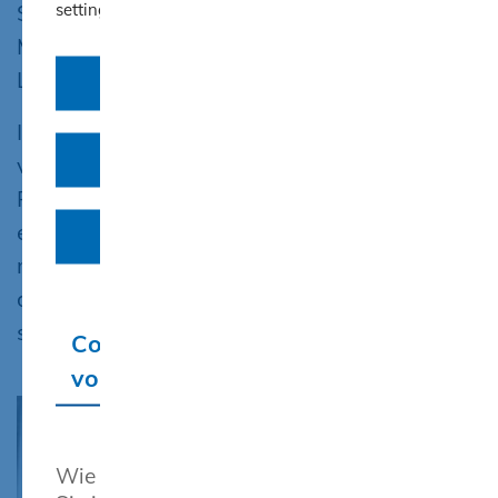
settings" 30 Tage.
Sicherheitsstreifen aus Granit-
Mosaikpflaster im Halbverband quer zur
Laufrichtung hergestellt.
Cookies ablehnen
In dieser Aufgaben waren die
Auswahl erlauben
verschiedensten Materialien und
Pflastertechniken vereint. Das Ergebnis war
eine sehr gute Leistung und ein
Cookies akzeptieren
motivierender Abschluss von 6 Lehrlingen
des 1. Lehrjahres. Das lässt hoffen – weiter
so!
Cookie-Einstellungen
vornehmen
Wie wir diese Daten verarbeiten, finden