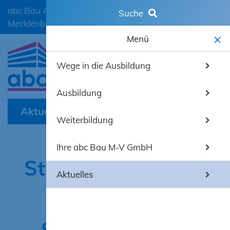
abc Bau Ausbildungscentrum der Bauwirtschaft
Suche
Mecklenburg-Vorpommern GmbH
Menü
Wege in die Ausbildung
mobiles 
Ausbildung
Aktuelles
Weiterbildung
Ihre abc Bau M-V GmbH
Straßenbauazubis
Aktuelles
wecken den
Säbelzahntiger