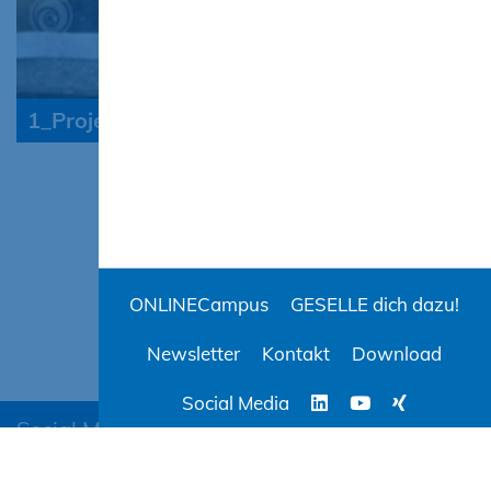
1_Projektvorlage
ONLINECampus
GESELLE dich dazu!
Newsletter
Kontakt
Download
Social Media
Social Media
BAUCampus-MV
ONLINECampus
AGB