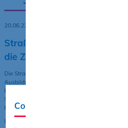
20.06.23
Straßenbauazubis zeigen
die Zähne
Die Straßenbau-Azubis des 1.
Ausbildungsjahres zeigen mit einer
komplexen Motivpflasterung „Barbar mit
Säbelzahntiger“, was sie bereits gelernt
Cookie-Hinweis
haben.
Das Motiv im Zentrum der Straße ist aus