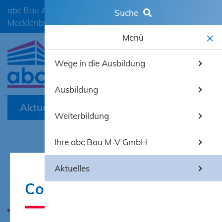
abc Bau Ausbildungscentrum der Bauwirtschaft
Suche
Mecklenburg-Vorpommern GmbH
Menü
Wege in die Ausbildung
mobiles 
Ausbildung
Aktuelles
Weiterbildung
Ihre abc Bau M-V GmbH
Der Weg zur Größe
Aktuelles
Cookie-Hinweis
ist mit anderen.