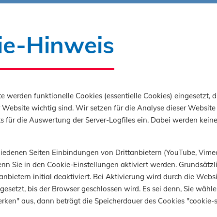
reichert unsere Ausbildung.
ie-Hinweis
cht davon, alle wollen dabei sein und wir sind es.
 in der Weiterentwicklung der Ausbildung auf d
sprechender Hardwareanschaffung sind wir nu
e werden funktionelle Cookies (essentielle Cookies) eingesetzt, d
 die „Software“, nämlich unsere Ausbilder, ent
 Website wichtig sind. Wir setzen für die Analyse dieser Website 
.
 für die Auswertung der Server-Logfiles ein. Dabei werden kein
 konkret angeschafft:
chiedenen Seiten Einbindungen von Drittanbietern (YouTube, Vime
nn Sie in den Cookie-Einstellungen aktiviert werden. Grundsätzli
istanzmeßgerät Leica DISTO S910
anbietern initial deaktiviert. Bei Aktivierung wird durch die Webs
nivellierender Horizontal- und Vertikallaser Leic
 gesetzt, bis der Browser geschlossen wird. Es sei denn, Sie wähle
rken" aus, dann beträgt die Speicherdauer des Cookies "cookie-s