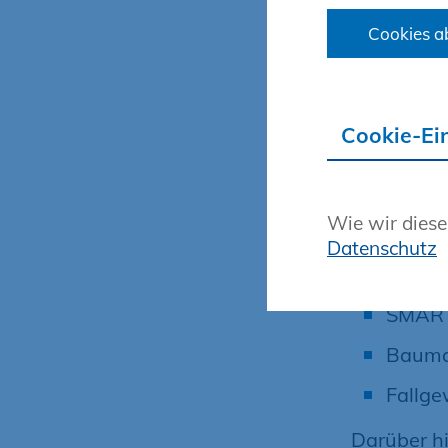
Schwe
Cookies a
Elektr
multif
CAD-Ar
Cookie-Ei
E-Boa
Autoc
Wie wir diese
Superc
Datenschutz
Kopier
SMART 
Bauma
Fallge
Darüber hi