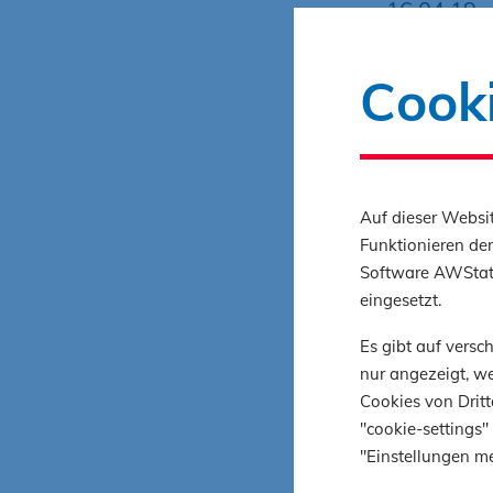
16.04.19
Das be
Cook
Jeder spri
mittendrin
Neben ent
Auf dieser Websit
dabei auch
Funktionieren der
zu schulen
Software AWStats
eingesetzt.
Was wurde
Es gibt auf vers
nur angezeigt, we
Laserd
Cookies von Dritt
selbst
"cookie-settings"
840
"Einstellungen me