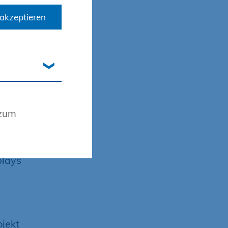
akzeptieren
 zum
ach
plays
ojekt