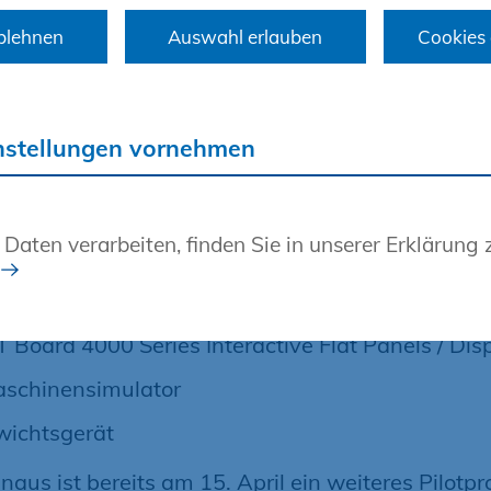
ißgerät TM250 CNC
blehnen
Auswahl erlauben
Cookies 
oschweißgerät MSA 2.1
unktionale Schulungsplätze mit HP Workstation
beitsplätze für die Ausbilder
nstellungen vornehmen
rd Touch Legamaster 84"
ad 2018
 Daten verarbeiten, finden Sie in unserer Erklärung
at XP mit Fräsaggregat, Multisägeaggregat 4-F
vorrichtung
Board 4000 Series Interactive Flat Panels / Dis
schinensimulator
wichtsgerät
naus ist bereits am 15. April ein weiteres Pilotpr