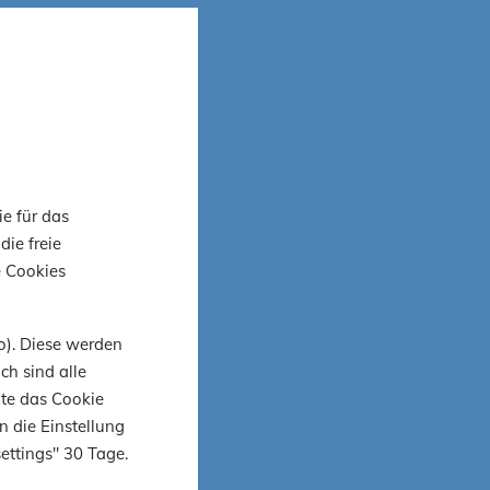
 Wir sind
em Bau.
nmehr
ie für das
sprechend
die freie
e Cookies
o). Diese werden
ch sind alle
ite das Cookie
a Rugby
n die Einstellung
ettings" 30 Tage.