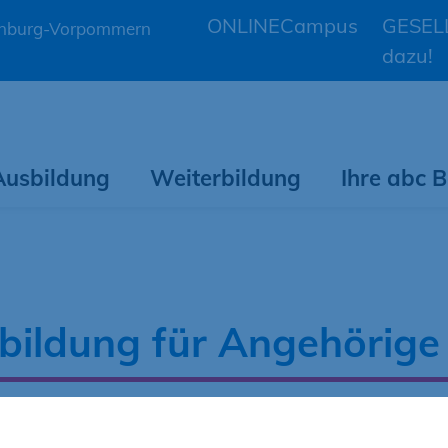
ONLINECampus
GESELL
lenburg-Vorpommern
dazu!
Ausbildung
Weiterbildung
Ihre abc
bildung für Angehörig