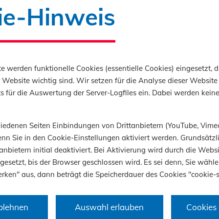
ie-Hinweis
ni 2025 öffnete der Marinestützpunkt Hohe Düne
ine Tore zur Job- und Bildungsmesse des
derungsdienstes (BFD) der Bundeswehr. Zahlreic
e werden funktionelle Cookies (essentielle Cookies) eingesetzt, d
rte Bundeswehrangehörige nutzten die Gelegenhe
 Website wichtig sind. Wir setzen für die Analyse dieser Website 
ektiven für die Zeit nach der aktiven Dienstzeit 
 für die Auswertung der Server-Logfiles ein. Dabei werden kein
n.
Fokus: die Bauwirtschaft. Die abc Bau M-V GmbH
chiedenen Seiten Einbindungen von Drittanbietern (YouTube, Vime
nn Sie in den Cookie-Einstellungen aktiviert werden. Grundsätzli
er Bau GmbH, unterstützt durch den Bauverb
anbietern initial deaktiviert. Bei Aktivierung wird durch die Webs
rg-Vorpommern e.V., standen Rede und Antwor
 gesetzt, bis der Browser geschlossen wird. Es sei denn, Sie wähle
n Ausbildung, Umschulung und Qualifizierung in
rken" aus, dann beträgt die Speicherdauer des Cookies "cookie-s
haft.
entierung oder gezielte Weiterbildung – nutzen
blehnen
Auswahl erlauben
Cookies 