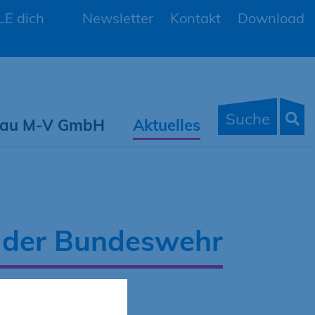
E dich
Newsletter
Kontakt
Download
Suche
 Bau M-V GmbH
Aktuelles
e der Bundeswehr