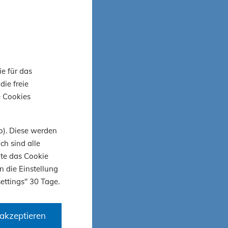
 in
he
ie für das
it, sich
die freie
zu
e Cookies
 sowie die
o). Diese werden
ch sind alle
and
ite das Cookie
t rund um
n die Einstellung
 der
ettings" 30 Tage.
 auch Sie
akzeptieren