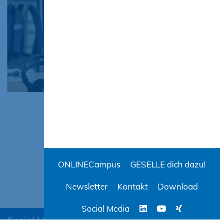
ONLINECampus
GESELLE dich dazu!
Newsletter
Kontakt
Download
Social Media