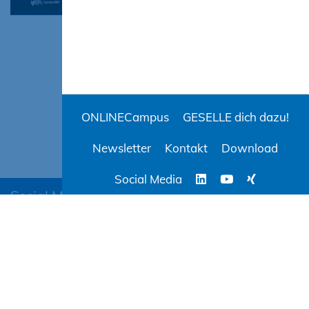
ONLINECampus
GESELLE dich dazu!
Newsletter
Kontakt
Download
Social Media
Social Media
BAUCampus-MV
ONLINECampus
AGB
Evaluation
Datenschutz
Impressum
Barrierefreiheit