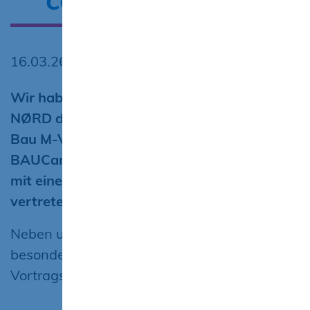
16.03.26
Wir haben die offizielle Bestätigung von der
NØRD digital convention erhalten: Die abc
Bau M-V GmbH wird mit dem Projekt
BAUCampus-MV am 27. und 28. Mai 2026
mit einem Stand auf der Messe in Rostock
vertreten sein.
Neben unserem Messestand freuen wir uns
besonders darüber, dass wir zusätzlich einen
Vortragsslot erhalten haben.