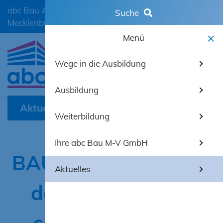
abc Bau Ausbildungscentrum der Bauwirtschaft
Suche
Mecklenburg-Vorpommern GmbH
Menü
Wege in die Ausbildung
mobiles 
Ausbildung
Aktuelles
Weiterbildung
Ihre abc Bau M-V GmbH
BAUCampus-MV auf
Aktuelles
der NØRD digital
convention 2026