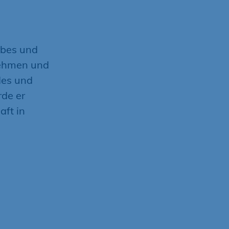
bes und
nehmen und
des und
de er
aft in