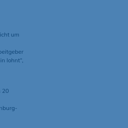
icht um
beitgeber
n lohnt“,
s 20
enburg-