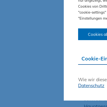
nur angezeigt, we
Auftragse
Cookies von Dritt
"cookie-settings"
Der Auftr
"Einstellungen me
Vorjahresm
der Wirtsc
Cookies a
Demgegenü
Hochbau m
„Lichtblic
Cookie-Ei
und der S
Vorpommer
Orderplus 
Wie wir diese
im ersten 
Datenschutz
Tatsächli
schwachen
Hauptgesc