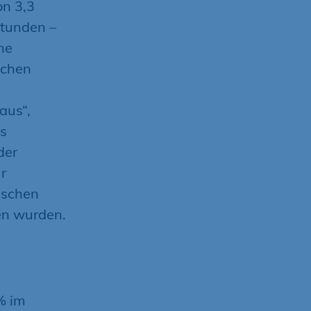
on 3,3
stunden –
ne
ichen
aus“,
es
der
r
ischen
en wurden.
% im