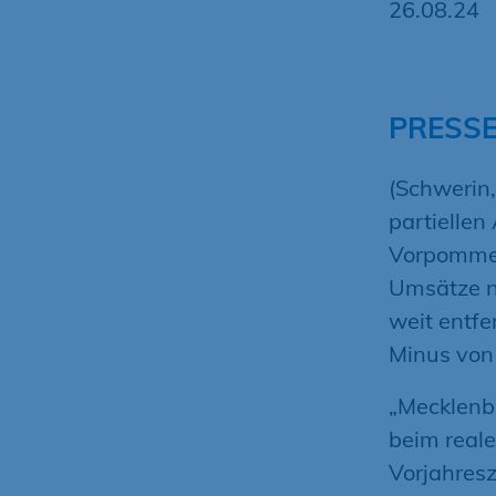
26.08.24
PRESS
(Schwerin,
partielle
Vorpommer
Umsätze n
weit entf
Minus von 
„Mecklenb
beim real
Vorjahresz