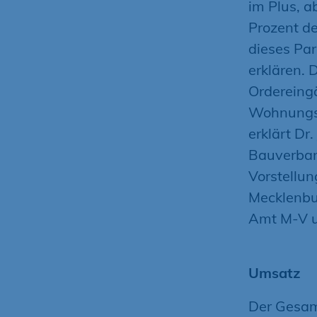
im Plus, a
Prozent de
dieses Par
erklären. 
Ordereing
Wohnungsb
erklärt Dr
Bauverban
Vorstellu
Mecklenbu
Amt M-V u
Umsatz
Der Gesamt