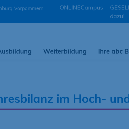
ONLINECampus
GESELL
lenburg-Vorpommern
dazu!
Ausbildung
Weiterbildung
Ihre abc
ahresbilanz im Hoch- u