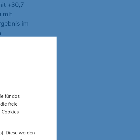
it +30,7
u mit
rgebnis im
m
ativ.
des
rade
nd 50
ie für das
enen
die freie
e Cookies
n der
o). Diese werden