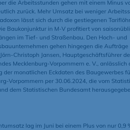
ber die Arbeitsstunden gehen mit einem Minus v
utlich zurück. Mehr Umsatz bei weniger Arbeits
adoxon lässt sich durch die gestiegenen Tariflöh
Die Baukonjunktur in M-V profitiert von saisonübl
ängen im Tief- und Straßenbau. Den Hoch- und
auunternehmen gehen hingegen die Aufträge 
. Jörn-Christoph Jansen, Hauptgeschäftsführer d
des Mecklenburg-Vorpommern e. V., anlässlich 
ng der monatlichen Eckdaten des Baugewerbes fü
rg-Vorpommern per 30.06.2024, die vom Statist
nd dem Statistischen Bundesamt herausgegeb
umsatz lag im Juni bei einem Plus von nur 0,9 