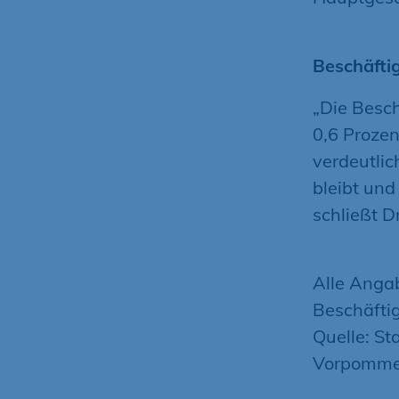
Beschäfti
„Die Besc
0,6 Prozen
verdeutlic
bleibt und
schließt D
Alle Anga
Beschäftig
Quelle: St
Vorpomme