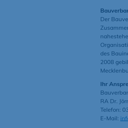
Bauverban
Der Bauve
Zusammens
nahestehe
Organisat
des Bauin
2008 gebil
Mecklenb
Ihr Anspr
Bauverban
RA Dr. Jö
Telefon: 
E-Mail:
in