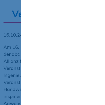
Verkehrs­wege­bau
16.10.24
Am 16. Oktober 2024 nahmen Mitarbeiter
der abc Bau M-V GmbH im Rahmen der
Allianz für nachhaltiges Bauen M-V an der
Veranstaltung zu digitalen Anwendungen im
Ingenieur- und Verkehrswegebau teil. Die
Veranstaltung im CraftLab des BTZ der
Handwerkskammer Schwerin war äußerst
inspirierend. Unter dem Motto „Digitale
Anwendungen im Ingenieur- und