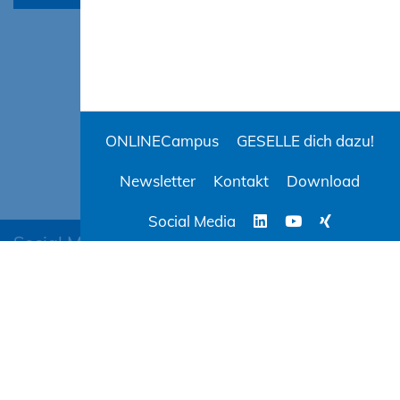
ONLINECampus
GESELLE dich dazu!
Newsletter
Kontakt
Download
Social Media
Social Media
BAUCampus-MV
ONLINECampus
AGB
Evaluation
Datenschutz
Impressum
Barrierefreiheit