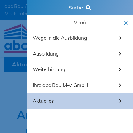
abc Bau Ausbildungscentrum der Bauwirtschaft
Suche
Mecklenburg-Vorpommern GmbH
Menü
Wege in die Ausbildung
mobiles 
Ausbildung
Aktuelles
Weiterbildung
Ihre abc Bau M-V GmbH
Digitale
Aktuelles
Anwendungen im
Ingenieur- und