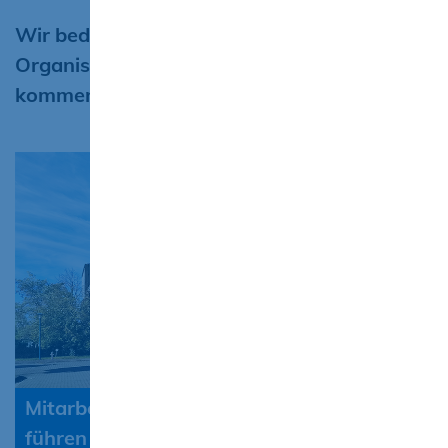
Wir bedanken uns herzlich bei den
Organisatoren und freuen uns auf
kommende Events!
Mitarbeiter der abc Bau M-V GmbH
führen den Einsatz einer Drohne vor