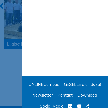
1_abc Bau M-V GmbH_Team
ONLINECampus
GESELLE dich dazu!
Newsletter
Kontakt
Download
Social Media