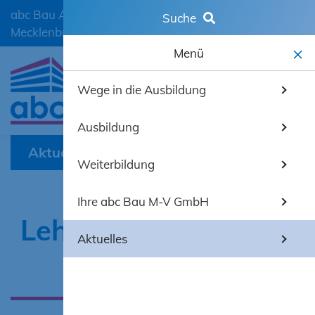
abc Bau Ausbildungscentrum der Bauwirtschaft
Suche
Mecklenburg-Vorpommern GmbH
Menü
Wege in die Ausbildung
mobiles 
Ausbildung
Aktuelles
Weiterbildung
Ihre abc Bau M-V GmbH
Lehrjahreseröffnung
Aktuelles
2023