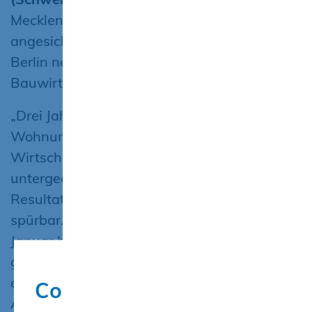
Mecklenburg-Vorpommern e. V. sieht
angesichts der geplatzten Ampel-Koalition in
Berlin negative Folgen auch für die
Bauwirtschaft in Mecklenburg-Vorpommern.
„Drei Jahre lang wurde das Ziel, 400.000
Wohnungen zu bauen, nicht erreicht.
Wirtschaftspolitik spielte überhaupt nur eine
untergeordnete Rolle auf Bundesebene. Das
Resultat ist auch in unserem Bundesland
spürbar. Die Baugenehmigungen sind von
Januar bis August um 23,7 Prozent
gegenüber dem Vorjahreszeitraum
eingebrochen. Es wurden weniger
Cookie-Hinweis
Arbeitsstunden geleistet und die