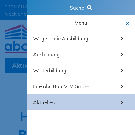
abc Bau Ausbildungscentrum der Bauwirtschaft
Suche
Mecklenburg-Vorpommern GmbH
Menü
Wege in die Ausbildung
mobiles 
Ausbildung
Aktuelles
Weiterbildung
Ihre abc Bau M-V GmbH
Monatelange
Aktuelles
Hängepartie der
Bundes­regierung