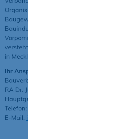
Verbände, Unternehmen und
Organisationen. Durch die Fusion des
Baugewerbeverbandes und des
Bauindustrieverbandes Mecklenburg-
Vorpommern wurde er 2008 gebildet. Er
versteht sich als Vertreter der Bauwirtschaft
in Mecklenburg-Vorpommern.
Ihr Ansprechpartner
Bauverband Mecklenburg-Vorpommern e. V.
RA Dr. Jörn-Christoph Jansen;
Hauptgeschäftsführer
Telefon: 0385 7418-0
E-Mail:
info@bauverband-mv.de