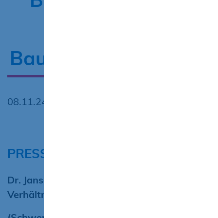
gefährdet
Bauwirtschaft in M-V
08.11.24
PRESSEINFORMATION
Dr. Jansen: „Schnellstmöglich klare
Verhältnisse durch Neuwahlen“
(Schwerin, 08.11.2024)
Der Bauverband