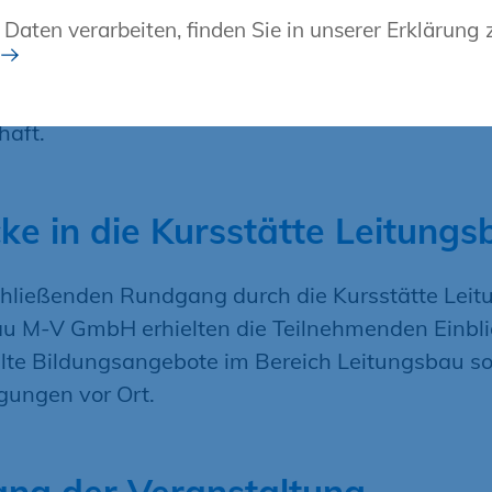
 Daten verarbeiten, finden Sie in unserer Erklärung
naus erhielten die Gäste in einem Fachvortrag Ei
ntwicklungen des Building Information Modeling 
nehmende Bedeutung für die digitale Transforma
haft.
cke in die Kursstätte Leitung
hließenden Rundgang durch die Kursstätte Lei
au M-V GmbH erhielten die Teilnehmenden Einbli
te Bildungsangebote im Bereich Leitungsbau sow
gungen vor Ort.