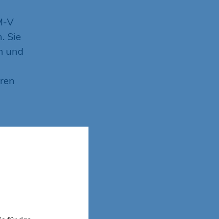
M-V
. Sie
ch und
hren
V
n
hten sich
ukünftige