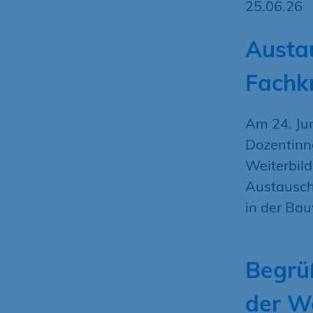
25.06.26
Austau
Fachk
Am 24. Ju
Dozentinn
Weiterbil
Austausch
in der Bau
Begrü
der W