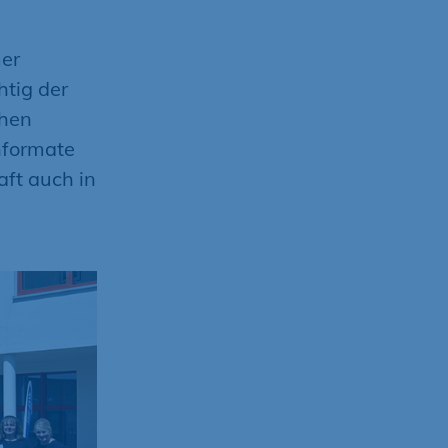
er
htig der
chen
nformate
ft auch in