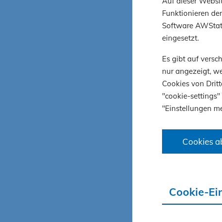
Auf dieser Websit
Anforderu
Funktionieren der
Software AWStats
eingesetzt.
World
Es gibt auf vers
nur angezeigt, we
Ein beson
Cookies von Dritt
intensive
"cookie-settings"
"Einstellungen me
Gesprächs
und neue 
gesammel
Cookies a
Fachv
Cookie-Ei
Model