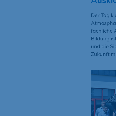
Auskl
Der Tag k
Atmosphäre
fachliche 
Bildung is
und die S
Zukunft m