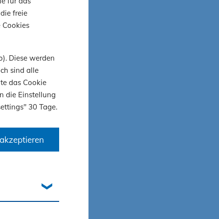
ie für das
die freie
e Cookies
h
o). Diese werden
ch sind alle
ür
ite das Cookie
n
n die Einstellung
ettings" 30 Tage.
iskutiert
gebote
akzeptieren
ion