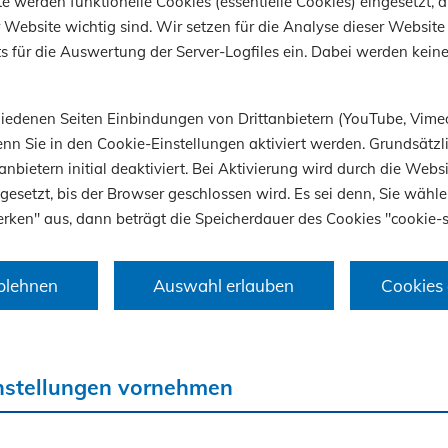
e werden funktionelle Cookies (essentielle Cookies) eingesetzt, d
ngen an die Weiterbildung aus.
 Website wichtig sind. Wir setzen für die Analyse dieser Website 
 für die Auswertung der Server-Logfiles ein. Dabei werden kein
 Café als Raum für Austausc
chiedenen Seiten Einbindungen von Drittanbietern (YouTube, Vime
nn Sie in den Cookie-Einstellungen aktiviert werden. Grundsätzli
deres Highlight war das World Café, das Raum f
anbietern initial deaktiviert. Bei Aktivierung wird durch die Webs
 Gespräche und neue Impulse bot. In wechselnde
 gesetzt, bis der Browser geschlossen wird. Es sei denn, Sie wähle
rken" aus, dann beträgt die Speicherdauer des Cookies "cookie-s
runden wurden Erfahrungen aus der Lehrpraxis d
Ideen für die Weiterentwicklung der Bildungsan
t.
blehnen
Auswahl erlauben
Cookies 
ortrag zum Building Informat
nstellungen vornehmen
ing (BIM)