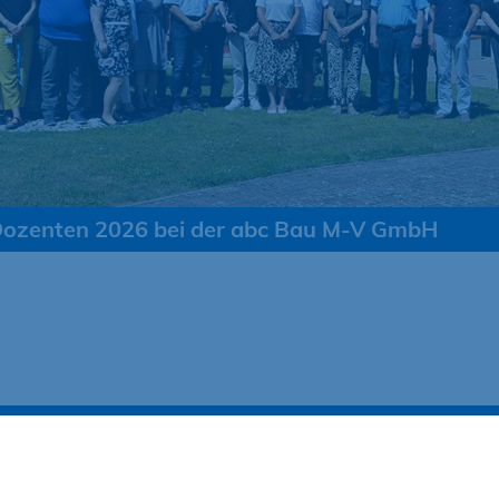
Dozenten 2026 bei der abc Bau M-V GmbH
mpus-MV
ONLINECampus
AGB
Evaluatio