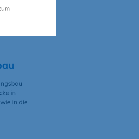
 zum
nblicke in
(BIM) und
tion der
sbau
tungsbau
cke in
ie in die