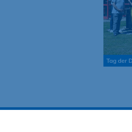
Tag der 
Social Media
BAUCa