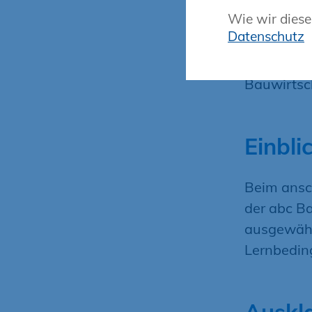
Wie wir diese
Darüber hi
Datenschutz
aktuelle E
dessen zu
Bauwirtsc
Einbli
Beim ansc
der abc B
ausgewähl
Lernbedin