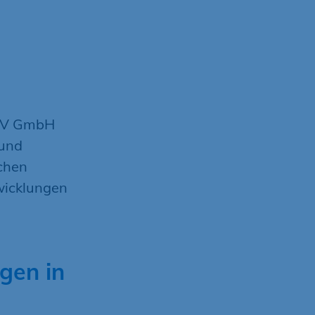
M-V GmbH
 und
ichen
wicklungen
gen in