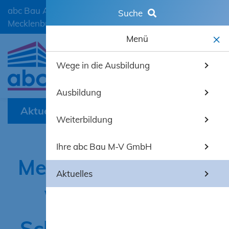
abc Bau Ausbildungscentrum der Bauwirtschaft
Suche
Mecklenburg-Vorpommern GmbH
Menü
Wege in die Ausbildung
mobiles 
Ausbildung
Aktuelles
Weiterbildung
Ihre abc Bau M-V GmbH
Meisterfeier 2026 in
Aktuelles
Wismar: HWK
Schwerin ehrt neue