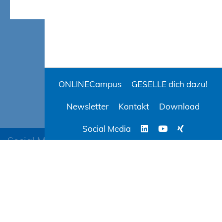
ONLINECampus
GESELLE dich dazu!
Newsletter
Kontakt
Download
Social Media
Social Media
BAUCampus-MV
ONLINECampus
AGB
Evaluation
Datenschutz
Impressum
Barrierefreiheit