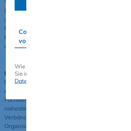
Wenn es dann noch heißt, man findet kaum
Cookies akzeptieren
Bauhandwerker, ist das schlicht falsch! Es
gibt aktuell keine Kapazitätsengpässe. Die
Baufirmen in unserem Bundesland stehen
Cookie-Einstellungen
bereit“, so Dr. Jörn-Christoph Jansen
vornehmen
abschließend.
Wie wir diese Daten verarbeiten, finden
Bauverband Mecklenburg-Vorpommern e. V.
Sie in unserer Erklärung zum
Datenschutz
Der Bauverband Mecklenburg-Vorpommern
e. V. ist der Zusammenschluss von
Fachbetrieben des Bauhauptgewerbes und
nahestehender Gewerke sowie weiterer
Verbände, Unternehmen und
Organisationen. Durch die Fusion des