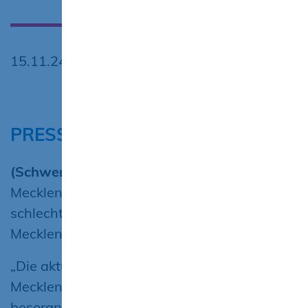
15.11.24
PRESSEINFORMATION
(Schwerin, 15.11.2024)
Die Auftragslage in
Mecklenburg-Vorpommern wird spürbar
schlechter, stellt der Bauverband
Mecklenburg-Vorpommern e. V. fest.
„Die aktuelle Auftragslage im Baugewerbe
Mecklenburg-Vorpommern ist
besorgniserregend. Im Juli und August