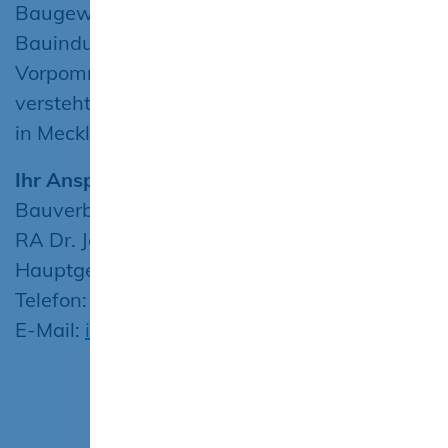
Baugewerbeverbandes und des
Bauindustrieverbandes Mecklenburg-
Vorpommern wurde er 2008 gebildet. Er
versteht sich als Vertreter der Bauwirtschaft
in Mecklenburg-Vorpommern.
Ihr Ansprechpartner
Bauverband Mecklenburg-Vorpommern e. V.
RA Dr. Jörn-Christoph Jansen;
Hauptgeschäftsführer
Telefon: 0385 7418-0
E-Mail:
info@bauverband-mv.de