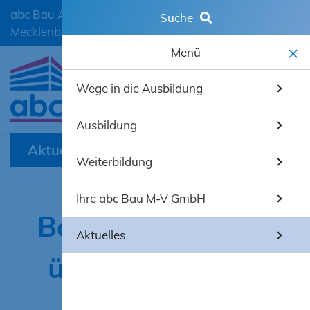
abc Bau Ausbildungscentrum der Bauwirtschaft
Suche
Mecklenburg-Vorpommern GmbH
Menü
Wege in die Ausbildung
mobiles 
Ausbildung
Aktuelles
Weiterbildung
Ihre abc Bau M-V GmbH
Baubranche klagt
Aktuelles
über mangelnde
Aufträge