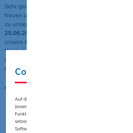
Sehr geehrte Dozentinnen und Dozenten, wir
freuen uns über Ihre Anmeldung
zu
unserem
„Tag der Dozenten“
am
25.06.2025
in unserem Haus. Lernen Sie
unsere Kolleginnen und Kollegen in der
Weiterbildung kennen, kommen Sie mit uns
ins Gespräch, betreiben Sie Networking und
nehmen Sie an unseren Workshops teil!
Cookie-Hinweis
Ablauf
Auf dieser Website werden funktionelle Cookies
(essentielle Cookies) eingesetzt, die für das
14:00
Wir heißen Sie willkommen und
Funktionieren der Website wichtig sind. Wir
Uhr
laden Sie ein, bei einer Tasse
setzen für die Analyse dieser Website die freie
Kaffee oder Tee entspannt
Software AWStats für die Auswertung der Server-