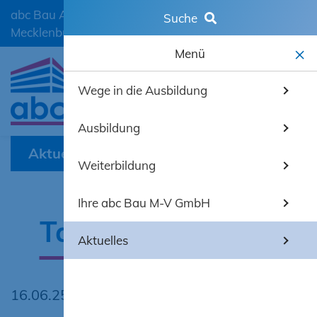
abc Bau Ausbildungscentrum der Bauwirtschaft
Suche
Mecklenburg-Vorpommern GmbH
Menü
Wege in die Ausbildung
mobiles 
Ausbildung
Aktuelles
Weiterbildung
Ihre abc Bau M-V GmbH
Tag der Dozenten
Aktuelles
16.06.25