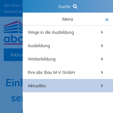
abc Bau Ausbildungscentrum der Bauwirtschaft
Suche
Mecklenburg-Vorpommern GmbH
Menü
Wege in die Ausbildung
mobiles 
Ausbildung
Aktuelles
Weiterbildung
Ihre abc Bau M-V GmbH
Einladung zum Fach­
Aktuelles
seminar der Köster
Bauchemie AG