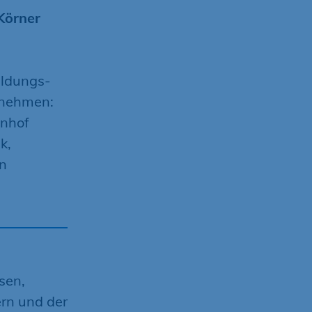
Körner
ldungs-
rnehmen:
enhof
k,
n
sen,
rn und der