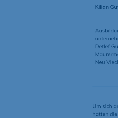
Kilian Gu
Ausbildu
unterneh
Detlef G
Maurerme
Neu Viec
Um sich a
hatten di