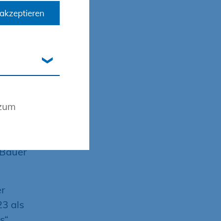
u
akzeptieren
ünftige
, die mit
it
ngen
 zum
 GmbH,
G sowie
agen wir
 Bauer
er
23 als
s“