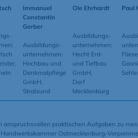
tsch
Immanuel
Ole Ehrhardt
Paul 
Constantin
Gerber
ngs-
Ausbildungs-
Ausbi
men:
Ausbildungs-
unternehmen:
unte
utsch
unternehmen:
Hecht Erd-
Flies
ister,
Hochbau und
und Tiefbau
Gasni
heln
Denkmalpflege
GmbH,
Sehle
GmbH,
Dorf
Stralsund
Mecklenburg
n anspruchsvollen praktischen Aufgaben zu mes
e Handwerkskammer Ostmecklenburg-Vorpomme