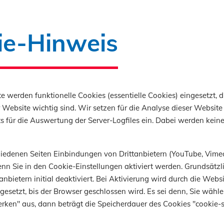
ungsverband des Bauhandwerks Mecklenburg-
 alle Junggesellen, die sich mit ihren
ie-Hinweis
chnittlich guten Ergebnissen aus der Gesellenp
terschaft qualifizierten, in die abc Bau M-V Gm
ngeladen. Alle Plätze wurden durch eine Fachjury
schluss mit Urkunden und Sachpreisen – u. a. V
e werden funktionelle Cookies (essentielle Cookies) eingesetzt, d
 Fußballbundesliga – geehrt.
 Website wichtig sind. Wir setzen für die Analyse dieser Website 
ihrer Gesamtpunktzahl haben die Landessieger 
 für die Auswertung der Server-Logfiles ein. Dabei werden kein
mmanuel Constantin Gerber und Ole Ehrhardt die
it in ihren jeweiligen Gewerken im November 20
chiedenen Seiten Einbindungen von Drittanbietern (YouTube, Vime
ne zum Wettkampf anzutreten.
nn Sie in den Cookie-Einstellungen aktiviert werden. Grundsätzli
anbietern initial deaktiviert. Bei Aktivierung wird durch die Webs
chkeit, sich für diesen Wettkampf zu qualifizieren,
 gesetzt, bis der Browser geschlossen wird. Es sei denn, Sie wähle
n Auszubildenden in der Bauwirtschaft zeigen, d
rken" aus, dann beträgt die Speicherdauer des Cookies "cookie-s
hnt, bereits in den Zwischen- und natürlich in de