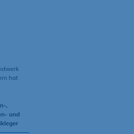
andwerk
rn hat
n-,
en- und
kleger