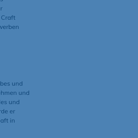
r
 Craft
ewerben
bes und
nehmen und
des und
de er
aft in