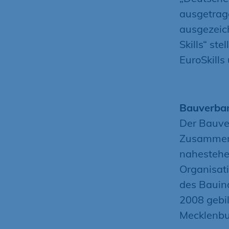
ausgetrag
ausgezeic
Skills“ st
EuroSkills
Bauverban
Der Bauve
Zusammens
nahestehe
Organisat
des Bauin
2008 gebil
Mecklenb