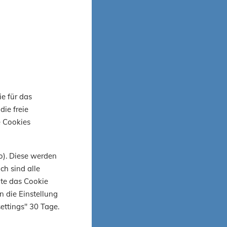
rüfung für
bH nach
 ermittelt
IP-Karten
ie für das
die freie
Paul
e Cookies
24 auf
o). Diese werden
ch sind alle
ite das Cookie
 soll allen
n die Einstellung
ass es sich
ettings" 30 Tage.
n