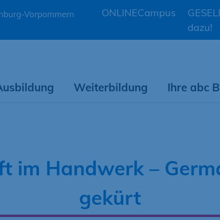
ONLINECampus
GESELL
lenburg-Vorpommern
dazu!
Ausbildung
Weiterbildung
Ihre abc
t im Handwerk – German
gekürt